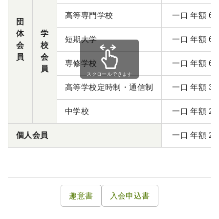
高等専門学校
一口 年額 6,
団
体
学
短期大学
一口 年額 6,
会
校
員
会
専修学校
一口 年額 6,
員
スクロールできます
高等学校定時制・通信制
一口 年額 3,
中学校
一口 年額 2,
個人会員
一口 年額 2,
趣意書
入会申込書