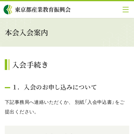
グローバルメニューにスキップ
|
フッターにスキップ
メ
イ
ン
コ
本会入会案内
ン
テ
ン
ツ
に
入会手続き
ス
キ
ッ
プ
１．入会のお申し込みについて
下記事務局へ連絡いただくか、 別紙「入会申込書」をご
提出ください。