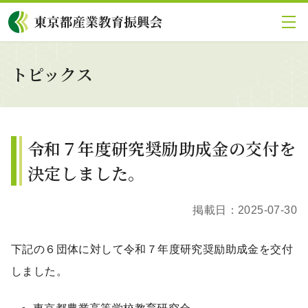
グローバルメニューにスキップ
|
フッターにスキップ
メ
イ
ン
コ
トピックス
ン
テ
ン
ツ
に
令和７年度研究奨励助成金の交付を
ス
キ
決定しました。
ッ
プ
掲載日：
2025-07-30
下記の６団体に対して令和７年度研究奨励助成金を交付
しました。