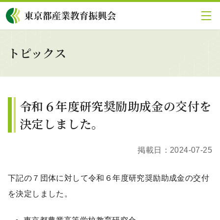
グローバルメニューにスキップ
|
フッターにスキップ
メ
イ
ン
コ
トピックス
ン
テ
ン
ツ
に
令和６年度研究奨励助成金の交付を
ス
キ
決定しました。
ッ
プ
掲載日：
2024-07-25
下記の７団体に対して令和６年度研究奨励助成金の交付
を決定しました。