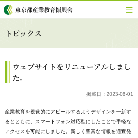
グローバルメニューにスキップ
|
フッターにスキップ
メ
イ
ン
コ
トピックス
ン
テ
ン
ツ
に
ウェブサイトをリニューアルしまし
ス
キ
た。
ッ
プ
掲載日：
2023-06-01
産業教育を視覚的にアピールするようデザインを一新す
るとともに、スマートフォン対応型にしたことで手軽な
アクセスを可能にしました。新しく豊富な情報を適宜発